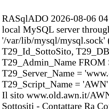
RASqlADO 2026-08-06 04:57
local MySQL server throug
'/var/lib/mysql/mysql.sock
T29_Id_SottoSito, T29_D
T29_Admin_Name FROM S
T29_Server_Name = 'www.o
T29_Script_Name = 'AWN'
Il sito www.old.awn.it/AWN 
Sottositi - Contattare Ra C