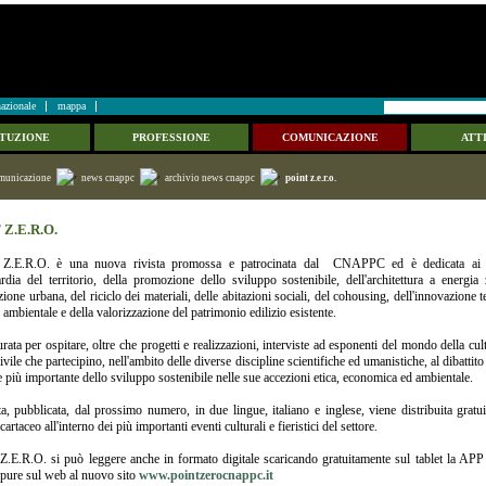
azionale
mappa
ITUZIONE
PROFESSIONE
COMUNICAZIONE
ATTI
municazione
news cnappc
archivio news cnappc
point z.e.r.o.
Z.E.R.O.
.E.R.O. è una nuova rivista promossa e patrocinata dal CNAPPC ed è dedicata ai t
rdia del territorio, della promozione dello sviluppo sostenibile, dell'architettura a energia 
zione urbana, del riciclo dei materiali, delle abitazioni sociali, del cohousing, dell'innovazione 
a ambientale e della valorizzazione del patrimonio edilizio esistente.
turata per ospitare, oltre che progetti e realizzazioni, interviste ad esponenti del mondo della cul
ivile che partecipino, nell'ambito delle diverse discipline scientifiche ed umanistiche, al dibattito
 più importante dello sviluppo sostenibile nelle sue accezioni etica, economica ed ambientale.
ta, pubblicata, dal prossimo numero, in due lingue, italiano e inglese, viene distribuita gratu
artaceo all'interno dei più importanti eventi culturali e fieristici del settore.
E.R.O. si può leggere anche in formato digitale scaricando gratuitamente sul tablet la APP
pure sul web al nuovo sito
www.pointzerocnappc.it