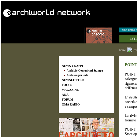
albo unico n
IST
home
co
POINT 
NEWS CNAPPC
Archivio Comunicati Stampa
POINT Z
Archivio per data
salvagua
NEWSLETTER
rigenera
FOCUS
dell'etic
MAGAZINE
A&A
E' strut
FORUM
società c
GMA RADIO
e sempre
La rivis
formato c
POINT Z.
Store op