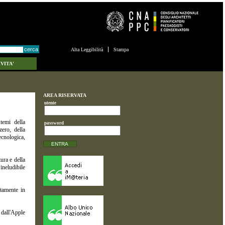
Alta Leggibilità
Stampa
VITA'
AREA RISERVATA
utente
emi della
password
zero, della
tecnologica,
tura e della
 ineludibile
itamente in
 dall'Apple