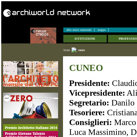
albo unico nazionale
mappa
ISTITUZIONE
PROFESSIO
home
cuneo
CUNEO
Presidente:
Claudi
Vicepresidente:
Ali
Segretario:
Danilo 
Tesoriere:
Cristiana
Consiglieri:
Marco 
Luca Massimino, D