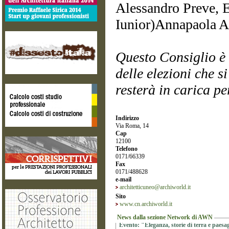
Alessandro Preve, E
Iunior)Annapaola A
Questo Consiglio è 
delle elezioni che s
resterà in carica p
Indirizzo
Via Roma, 14
Cap
12100
Telefono
0171/66339
Fax
0171/488628
e-mail
architetticuneo@archiworld.it
Sito
www.cn.archiworld.it
News dalla sezione Network di AWN
Evento: "Eleganza, storie di terra e paesag