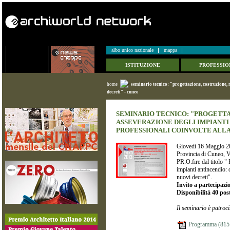
albo unico nazionale
mappa
ISTITUZIONE
PROFESSIO
home
seminario tecnico: "progettazione, costruzione, 
decreti" - cuneo
SEMINARIO TECNICO: "PROGETT
ASSEVERAZIONE DEGLI IMPIANTI
PROFESSIONALI COINVOLTE ALLA 
Giovedì 16 Maggio 201
Provincia di Cuneo, V
PR.O.fire dal titolo "
impianti antincendio: 
nuovi decreti".
Invito a partecipazio
Disponibilità 40 post
Il seminario è patroci
Programma (815