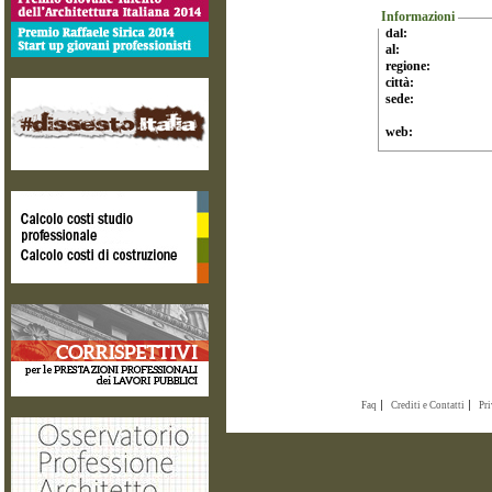
Informazioni
dal:
al:
regione:
città:
sede:
web:
Faq
Crediti e Contatti
Pr