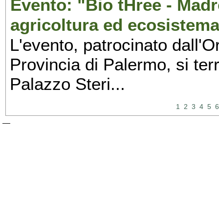
Evento: "Bio tHree - Madr
agricoltura ed ecosistema
L'evento, patrocinato dall'O
Provincia di Palermo, si ter
Palazzo Steri...
1
2
3
4
5
6