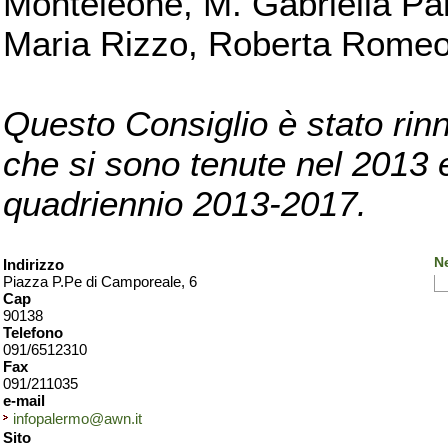
Monteleone, M. Gabriella Pan
Maria Rizzo, Roberta Romeo, 
Questo Consiglio è stato rinn
che si sono tenute nel 2013 e 
quadriennio 2013-2017.
N
Indirizzo
Piazza P.Pe di Camporeale, 6
Cap
90138
Telefono
091/6512310
Fax
091/211035
e-mail
infopalermo@awn.it
Sito