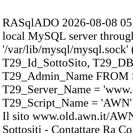
RASqlADO 2026-08-08 05:21
local MySQL server throug
'/var/lib/mysql/mysql.sock
T29_Id_SottoSito, T29_D
T29_Admin_Name FROM S
T29_Server_Name = 'www.o
T29_Script_Name = 'AWN'
Il sito www.old.awn.it/AWN 
Sottositi - Contattare Ra C